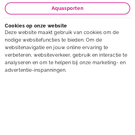
Aquasporten
Contact
Cookies op onze website
Deze website maakt gebruik van cookies om de
nodige websitefuncties te bieden. Om de
websitenavigatie en jouw online ervaring te
Facilities
verbeteren, websiteverkeer, gebruik en interactie te
analyseren en om te helpen bij onze marketing- en
advertentie-inspanningen.
Kluisjes
Wifi
Gratis parkeren
Bekijk alle
faciliteiten
Fietsenstalling
Glijbaan